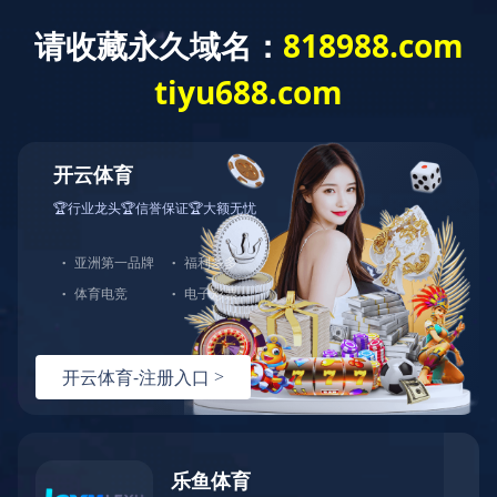
首页
公司简介
行业新闻
塑料奶瓶有“保质期”,关注宝宝健康
以塑料取代金属的新趋势
PC/ABS塑料合金的定义及发展
PC/ABS合金塑料特性助力汽车内饰
生产
PC合金塑料特性助力汽车内饰生产
东莞市佳特塑料公司招聘信息
更多行业新闻